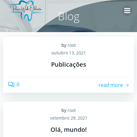
Pular
para
Blog
o
conteúdo
by
root
outubro 13, 2021
Publicações
0
read more
by
root
setembro 28, 2021
Olá, mundo!